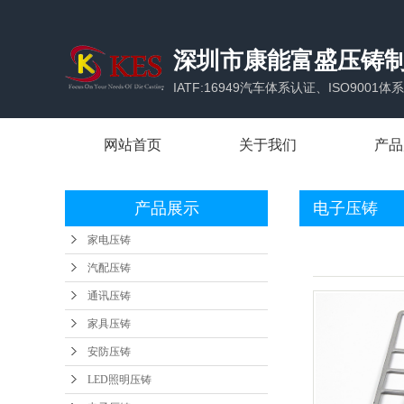
深圳市康能富盛压铸
IATF:16949汽车体系认证、ISO900
网站首页
关于我们
产品
公司简介
家电
产品展示
电子压铸
企业优势
汽配
家电压铸
合作伙伴
通讯
汽配压铸
办公场所
家具
通讯压铸
家具压铸
安防
安防压铸
LED
LED照明压铸
电子