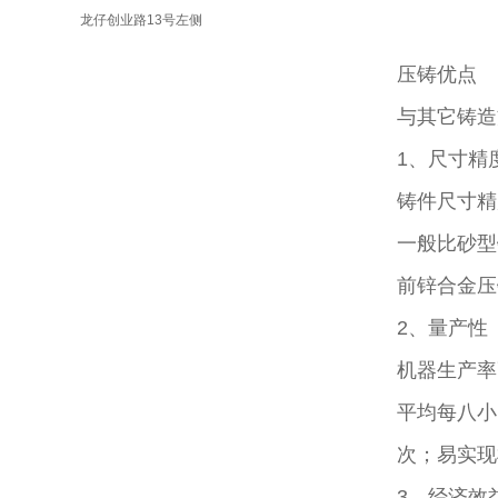
龙仔创业路13号左侧
压铸优点
与其它铸造
1、尺寸精
铸件尺寸精
一般比砂型
前锌合金压铸
2、量产性
机器生产率
平均每八小
次；易实现
3、经济效