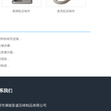
厨师机压铸件
底壳铝压铸件
料的研究进展...
步骤...
量问题...
状...
造...
系我们
圳市康能富盛压铸制品有限公司