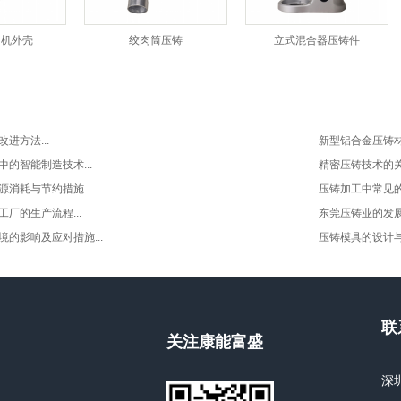
肉机外壳
绞肉筒压铸
立式混合器压铸件
进方法...
新型铝合金压铸材
的智能制造技术...
精密压铸技术的关键
消耗与节约措施...
压铸加工中常见的质
厂的生产流程...
东莞压铸业的发展现
的影响及应对措施...
压铸模具的设计与制
联
关注康能富盛
深