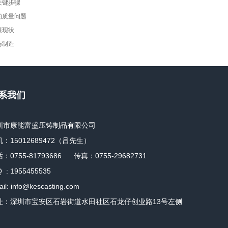
关键步骤
的质量问题
展现状
与制造
系我们
圳市康能富盛压铸制品有限公司
：15012689472（吕先生）
：0755-81793686 传真：0755-29682731
Q : 1955455535
il: info@kescasting.com
址：深圳市宝安区石岩街道水田社区 石龙仔创业路13号左侧