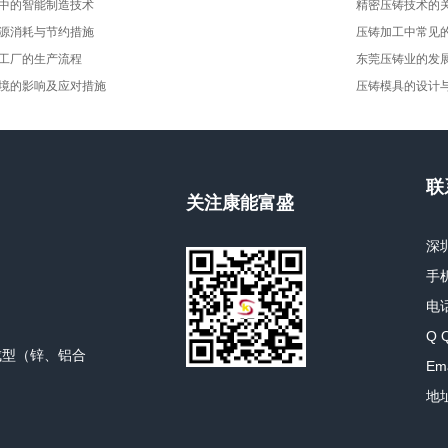
中的智能制造技术
精密压铸技术的
源消耗与节约措施
压铸加工中常见
工厂的生产流程
东莞压铸业的发
境的影响及应对措施
压铸模具的设计
联
关注康能富盛
深
手机
电话
Q 
成型（锌、铝合
Ema
地