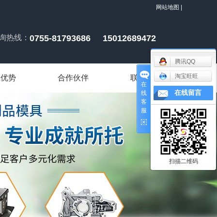
网站地图
|
询热线：
0755-81793686 15012689472
腾讯QQ
淘宝旺旺
业优势
合作伙伴
联系我们
在
在线留言
线
客
服
扫描二维码