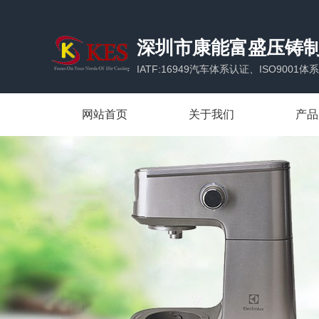
深圳市康能富盛压铸
IATF:16949汽车体系认证、ISO900
网站首页
关于我们
产品
公司简介
家电
企业优势
汽配
合作伙伴
通讯
办公场所
家具
安防
LED
电子