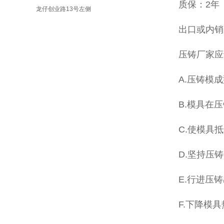
质保：2年
龙仔创业路13号左侧
出口或内销
压铸厂家应
A.压铸模
B.模具在
C.使模具
D.坚持压
E.行进压铸
F.下降模