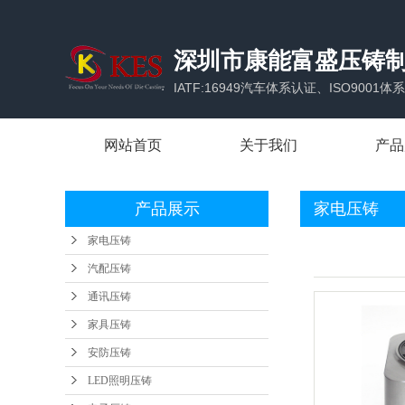
深圳市康能富盛压铸
IATF:16949汽车体系认证、ISO900
网站首页
关于我们
产品
公司简介
家电
产品展示
家电压铸
企业优势
汽配
家电压铸
合作伙伴
通讯
汽配压铸
办公场所
家具
通讯压铸
家具压铸
安防
安防压铸
LED
LED照明压铸
电子