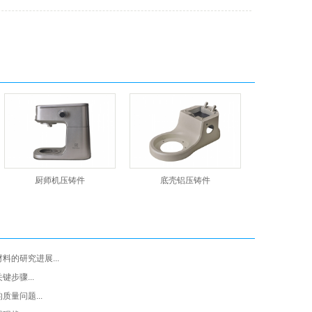
厨师机压铸件
底壳铝压铸件
料的研究进展...
步骤...
量问题...