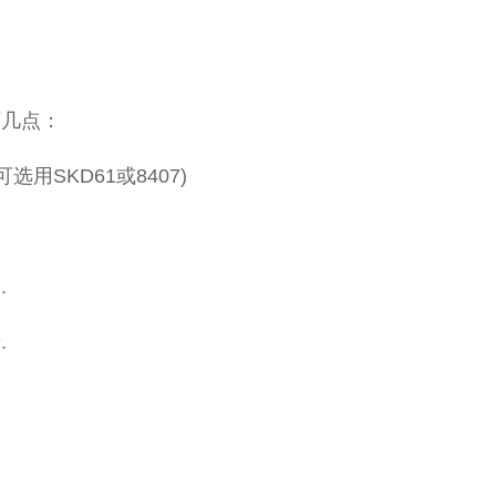
下几点：
SKD61或8407)
.
.