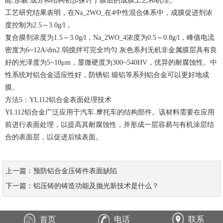
能.形貌.成分和结构初步探讨了膜层的成膜工艺和机理。
工艺研究结果表明，在Na_2WO_在4中性混合体系中，成膜促进剂浓
度控制为2.5～3.0g/l，
复合膜剂浓度为1.5～3.0g/l，Na_2WO_4浓度为0.5～0.8g/l，峰值电流
密度为6~12A/dm2.弱搅拌可完全均匀.灰色系列无机非金属膜层具有良
好的光泽度为5~10μm，显微硬度为300~540HV，优异的耐腐蚀性。中
性系统对铝合金适应性好，防锈铝.锻铝等系列铝合金可以更好地成
膜。
方法5：YL112铝合金表面处理技术
YL112铝合金广泛应用于汽车.摩托车的结构部件。该材料需要在应用
前进行表面处理，以提高其耐腐蚀性，并形成一层容易与有机涂层结
合的表面层，以促进后续表面。
上一篇：预防铝合金压铸件表面缺陷
下一篇：铝压铸的铸造功能及抛光新技术是什么？
首页
电话
联系