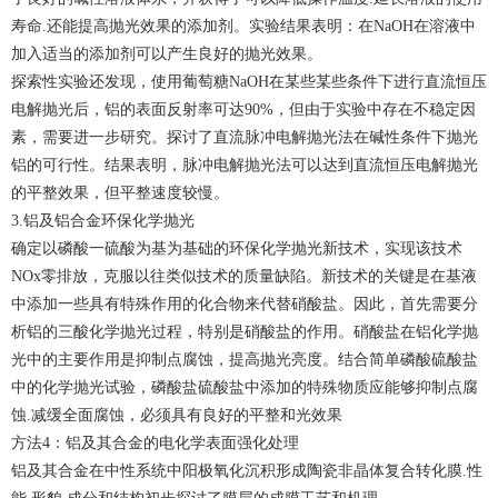
寿命.还能提高抛光效果的添加剂。实验结果表明：在NaOH在溶液中
加入适当的添加剂可以产生良好的抛光效果。
探索性实验还发现，使用葡萄糖NaOH在某些某些条件下进行直流恒压
电解抛光后，铝的表面反射率可达90%，但由于实验中存在不稳定因
素，需要进一步研究。探讨了直流脉冲电解抛光法在碱性条件下抛光
铝的可行性。结果表明，脉冲电解抛光法可以达到直流恒压电解抛光
的平整效果，但平整速度较慢。
3.铝及铝合金环保化学抛光
确定以磷酸一硫酸为基为基础的环保化学抛光新技术，实现该技术
NOx零排放，克服以往类似技术的质量缺陷。新技术的关键是在基液
中添加一些具有特殊作用的化合物来代替硝酸盐。因此，首先需要分
析铝的三酸化学抛光过程，特别是硝酸盐的作用。硝酸盐在铝化学抛
光中的主要作用是抑制点腐蚀，提高抛光亮度。结合简单磷酸硫酸盐
中的化学抛光试验，磷酸盐硫酸盐中添加的特殊物质应能够抑制点腐
蚀.减缓全面腐蚀，必须具有良好的平整和光效果
方法4：铝及其合金的电化学表面强化处理
铝及其合金在中性系统中阳极氧化沉积形成陶瓷非晶体复合转化膜.性