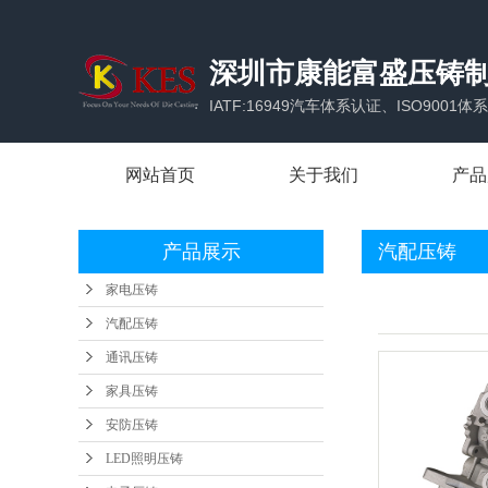
深圳市康能富盛压铸
IATF:16949汽车体系认证、ISO900
网站首页
关于我们
产品
公司简介
家电
产品展示
汽配压铸
企业优势
汽配
家电压铸
合作伙伴
通讯
汽配压铸
办公场所
家具
通讯压铸
家具压铸
安防
安防压铸
LED
LED照明压铸
电子