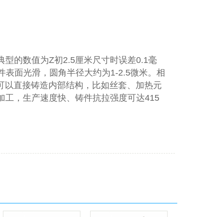
的数值为Z初2.5厘米尺寸时误差0.1毫
件表面光滑，圆角半径大约为1-2.5微米。相
它可以直接铸造内部结构，比如丝套、加热元
工，生产速度快、铸件抗拉强度可达415