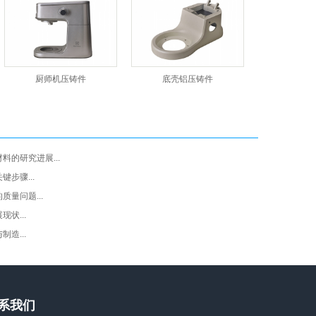
厨师机压铸件
底壳铝压铸件
料的研究进展...
步骤...
量问题...
状...
造...
系我们