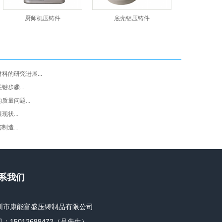
厨师机压铸件
底壳铝压铸件
料的研究进展...
步骤...
量问题...
状...
造...
系我们
圳市康能富盛压铸制品有限公司
：15012689472（吕先生）