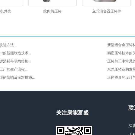
肉机外壳
绞肉筒压铸
立式混合器压铸件
进方法...
新型铝合金压铸材
的智能制造技术...
精密压铸技术的关键
消耗与节约措施...
压铸加工中常见的质
厂的生产流程...
东莞压铸业的发展现
的影响及应对措施...
压铸模具的设计与制
联
关注康能富盛
深
手机