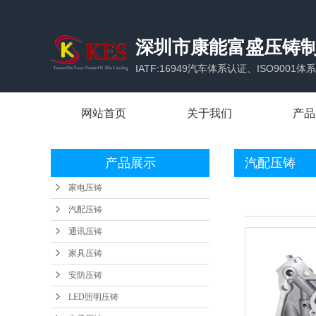
深圳市康能富盛压铸
IATF:16949汽车体系认证、ISO900
网站首页
关于我们
产品
公司简介
家电
产品展示
汽配压铸
企业优势
汽配
家电压铸
合作伙伴
通讯
汽配压铸
办公场所
家具
通讯压铸
家具压铸
安防
安防压铸
LED
LED照明压铸
电子